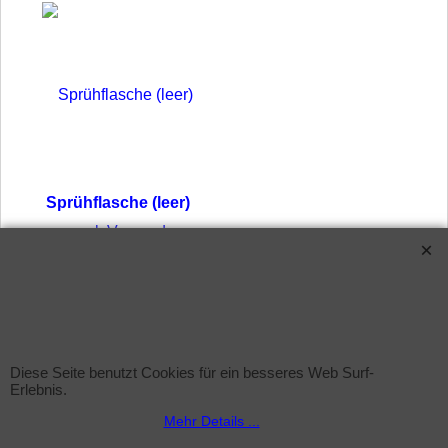
Sprühflasche (leer)
zzgl. Versand
Sprühflasche inkl. Sprühkopf , 1Liter ohne Inhalt
Mehr Infos
Diese Seite benutzt Cookies für ein besseres Web Surf-
WebShop erstellt mit ShopFactory Shop Software.
Erlebnis.
Mehr Details ...