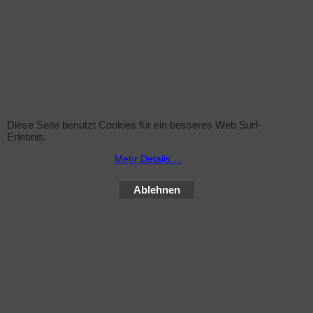
Maße pro Röhre (LxB) : ca.:176-177cm x
3,8cm (genormte Werte)
Lieferung: ca. 3-5 Arbeitstage (Deutschland
Festland) nach Zahlungseingang.
Verwandte Produkte
Diese Seite benutzt Cookies für ein besseres Web Surf-
Erlebnis.
Mehr Details ...
WebShop erstellt mit ShopFactory Shop Software.
Ablehnen