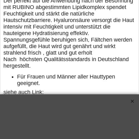
Der perfekt auf die Anwendung nach der Besonnung
mit
RUBINO abgestimmten Lipidkomplex spendet
Feuchtigkeit
und stärkt die natürliche
Hautschutzbarriere. Hyaluronsäure
versorgt die Haut
intensiv mit Feuchtigkeit und unterstützt die
hauteigene Hydratisierung effektiv.
Spannungsgefühle beruhi
gen sich, Fältchen werden
aufgefüllt, die Haut wird gut genährt
und wirkt
strahlend frisch , glatt und gut erholt
Nach höchsten Qualitätsstandards in Deutschland
hergestellt.
Für Frauen und Männer aller Hauttypen
geeignet.
siehe auch Link:
http://sundiscounter.de/contents/de/p5492.html
D
ie Entsorgungspauschale (ElektroG) ist im Preis
enthalten
Alle hier angegebenen Daten ohne Gewähr