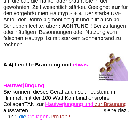
um die ca.: die Hälfte oder
bräunt Sie in der
gewohnten Zeit wesentlich stärker. Geeignet
nur
für
den vorgebräunten Hauttyp 3 + 4. Der starke UVB -
Anteil der Röhre pigmentiert gut und hilft auch bei
Schuppenflechte,
aber :
ACHTUNG !
Bei zu langen
oder häufigen Besonnungen oder Nutzung vom
falschen Hauttyp
ist mit starkem Sonnenbrand zu
rechnen.
.
A.4)
Leichte Bräunung
und
etwas
Hautverjüngung
Sie können dieses Gerät auch seit neustem, im
Himmel, mit der 100 Watt Kombinationsröhre
CollagenTAN zur
Hautverjüngung und
zur Bräunung
ausstatten. siehe dazu
Link :
die
Collagen
-
ProTan
!