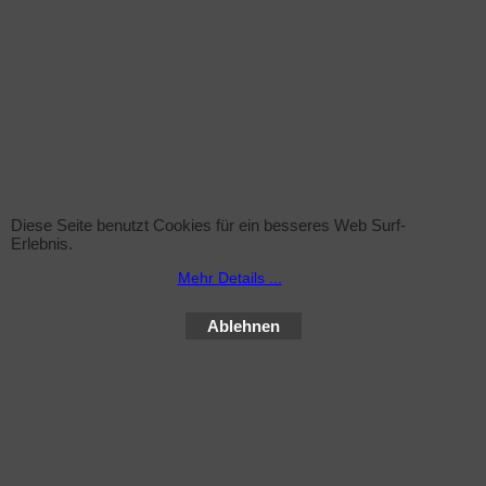
Sprühflasche (leer)
Diese Seite benutzt Cookies für ein besseres Web Surf-
zzgl. Versand
Erlebnis.
Sprühflasche inkl. Sprühkopf , 1Liter ohne Inhalt
Mehr Details ...
Mehr Infos
Ablehnen
WebShop erstellt mit ShopFactory Shop Software.