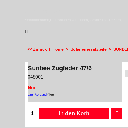
sundiscounter
Solariumröhren,Heimsolarien von Hapro, Cosmedico, Dr.Kern, Megasun & Ergoline
<< Zurück
|
Home
>
Solarienersatzteile
>
SUNBEE 
Sunbee Zugfeder 47/6
048001
Nur
zzgl. Versand
kg
In den Korb