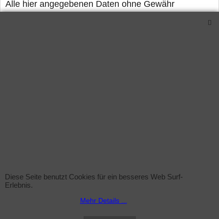
Alle hier angegebenen Daten ohne Gewähr
Maße pro Röhre (LxB) : ca.:176-177cm x
3,8cm (genormte Werte)
Lieferung: ca. 3-5 Arbeitstage nach
Zahlungseingang.
Verwandte Produkte
Diese Seite benutzt Cookies für ein besseres Web Surf-
Erlebnis.
Mehr Details ...
Sprühflasche (leer)