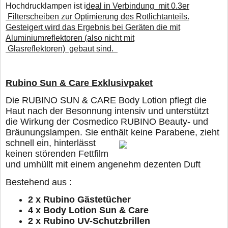
Hochdrucklampen ist i
deal in Verbindung mit 0.3er
Filterscheiben zur Optimierung des Rotlichtanteils.
Gesteigert wird das Ergebnis bei Geräten die mit
Aluminiumreflektoren (also nicht mit
Glasreflektoren) gebaut sind.
Rubino Sun & Care Exklusivpaket
Die RUBINO SUN & CARE Body Lotion pflegt die
Haut nach der Besonnung intensiv und unterstützt
die Wirkung der Cosmedico RUBINO Beauty- und
Bräunungslampen. Sie enthält
keine Parabene, zieht
schnell ein, hinterlässt
keinen störenden Fettfilm
und umhüllt mit einem angenehm dezenten Duft
Bestehend aus :
2 x Rubino Gästetücher
4 x Body Lotion Sun & Care
2 x Rubino UV-Schutzbrillen