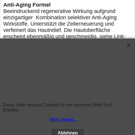
Anti-Aging Formel
Beeindruckend regenerative Wirkung aufgrund
einzigartiger
Kombination selektiver Anti-Aging
Wirkstoffe. Unterstützt die
Zellerneuerung und
verfeinert das Hautrelief. Die Hautoberfläche
erscheint ebenmäßig und geschmeidig, siehe Link:
http://sundiscounter.de/contents/de/p5492.html
D
ie Entsorgungspauschale (ElektroG) ist im Preis
enthalten
Alle hier angegebenen Daten ohne Gewähr
Maße pro Röhre (LxB) : ca.:176-177cm x 3,8cm
(genormte Werte)
Lieferung: ca. 3-5 Arbeitstage nach Zahlungseingang.
Diese Seite benutzt Cookies für ein besseres Web Surf-
Erlebnis.
Verwandte Produkte
Mehr Details ...
Ablehnen