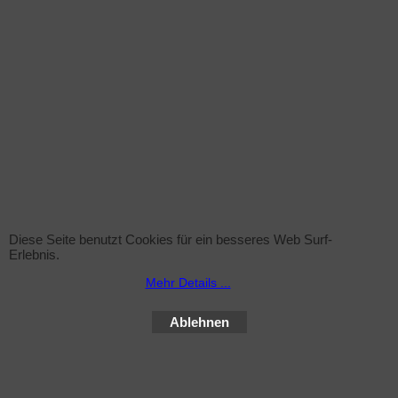
Lieferung: ca. 3-5 Arbeitstage nach
Zahlungseingang.
Verwandte Produkte
Diese Seite benutzt Cookies für ein besseres Web Surf-
Erlebnis.
Mehr Details ...
Sprühflasche (leer)
Ablehnen
zzgl. Versand
Sprühflasche inkl. Sprühkopf , 1Liter ohne Inhalt
Mehr Infos