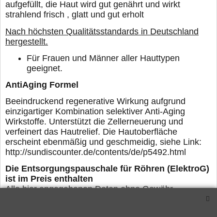
aufgefüllt, die Haut wird gut genährt und wirkt
strahlend frisch , glatt und gut erholt
Nach höchsten Qualitätsstandards in Deutschland
hergestellt.
Für Frauen und Männer aller Hauttypen
geeignet.
AntiAging Formel
Beeindruckend regenerative Wirkung aufgrund
einzigartiger Kombination selektiver Anti-Aging
Wirkstoffe. Unterstützt die Zellerneuerung und
verfeinert das Hautrelief. Die Hautoberfläche
erscheint ebenmäßig und geschmeidig, siehe Link:
http://sundiscounter.de/contents/de/p5492.html
Die Entsorgungspauschale für Röhren (ElektroG)
ist im Preis enthalten
Alle hier angegebenen Daten ohne Gewähr
Maße pro Röhre (LxB) : ca.:176-177cm x
3,8cm (genormte Werte)