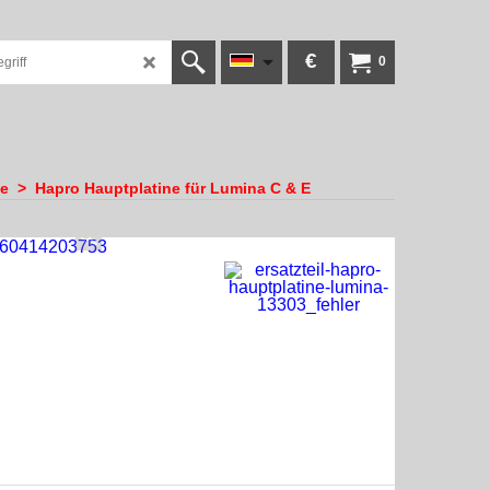
€
0
le
>
Hapro Hauptplatine für Lumina C & E