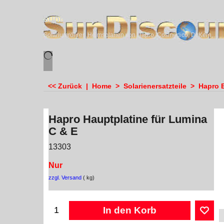
sundiscounter
Solariumröhren,Heimsolarien von Hapro, Cosmedico, Dr.Kern, Megasun & Ergoline
<< Zurück
|
Home
>
Solarienersatzteile
>
Hapro E
Hapro Hauptplatine für Lumina
C & E
13303
Nur
zzgl. Versand
kg
In den Korb