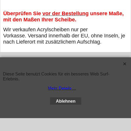
Überprüfen Sie
vor der Bestellung
unsere Maße,
mit den Maßen Ihrer Scheibe.
Wir verkaufen Acrylscheiben nur per
Vorkasse. Versand innerhalb der EU, ohne Inseln, je
nach Lieferort mit zusätzlichem Aufschlag.
WebShop erstellt mit ShopFactory Shop Software.
Diese Seite benutzt Cookies für ein besseres Web Surf-
Erlebnis.
Mehr Details ...
Ablehnen