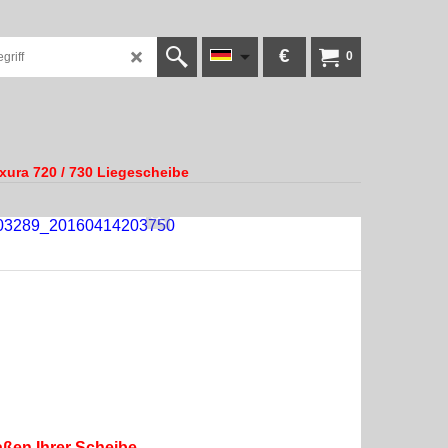
€
0
xura 720 / 730 Liegescheibe
ßen Ihrer Scheibe.