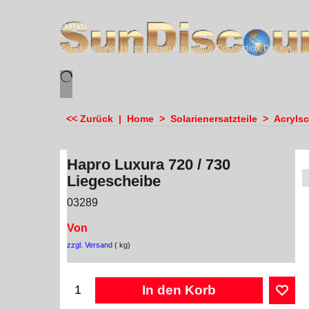
sundiscounter
Solariumröhren,Heimsolarien von Hapro, Cosmedico, Dr.Kern, Megasun & Ergoline
<< Zurück
|
Home
>
Solarienersatzteile
>
Acryls
Hapro Luxura 720 / 730
Liegescheibe
03289
Von
zzgl. Versand
kg
In den Korb