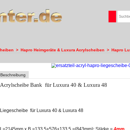
cheiben
>
Hapro Heimgeräte & Luxura Acrylscheiben
>
Hapro Lu
Beschreibung
Acrylscheibe Bank für Luxura 40 & Luxura 48
Liegescheibe für Luxura 40 & Luxura 48
L=2145mm x B =133,5+576+133,5 =(843mm); Stärke =
4
mm