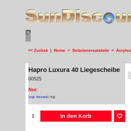
sundiscounter
Solariumröhren,Heimsolarien von Hapro, Cosmedico, Dr.Kern, Megasun & Ergoline
<< Zurück
|
Home
>
Solarienersatzteile
>
Acryls
Hapro Luxura 40 Liegescheibe
00525
Nur
zzgl. Versand
kg
In den Korb