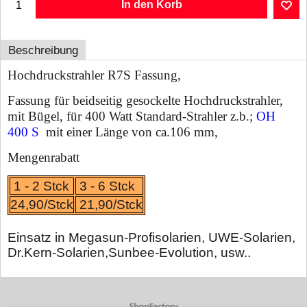
In den Korb
Beschreibung
Hochdruckstrahler R7S Fassung,
Fassung für beidseitig gesockelte Hochdruckstrahler,
mit Bügel, für 400 Watt Standard-Strahler z.b.;
OH
400 S
mit einer Länge von ca.106 mm,
Mengenrabatt
1 - 2 Stck
3 - 6 Stck
24,90/Stck
21,90/Stck
Einsatz in Megasun-Profisolarien, UWE-Solarien,
Dr.Kern-Solarien,Sunbee-Evolution, usw..
WebShop erstellt mit ShopFactory Shop Software.