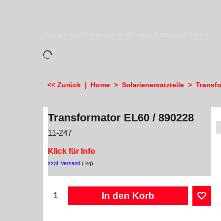
sundiscounter
Solariumröhren,Heimsolarien von Hapro, Cosmedico, Dr.Kern, Megasun & Ergoline
<< Zurück
|
Home
>
Solarienersatzteile
>
Transf
Transformator EL60 / 890228
11-247
Klick für Info
zzgl. Versand
kg
In den Korb