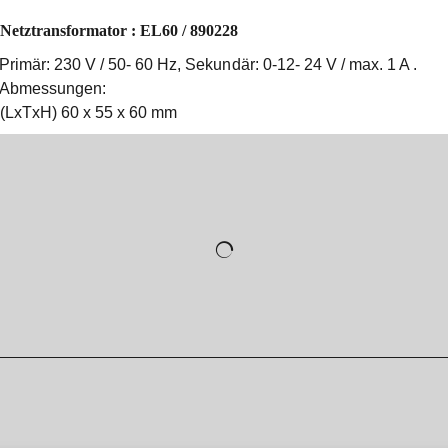
Netztransformator : EL60 / 890228
Primär: 230 V / 50- 60 Hz, Sekundär: 0-12- 24 V / max. 1 A .
Abmessungen:
(LxTxH) 60 x 55 x 60 mm
WebShop erstellt mit
ShopFactory Shop
Software.