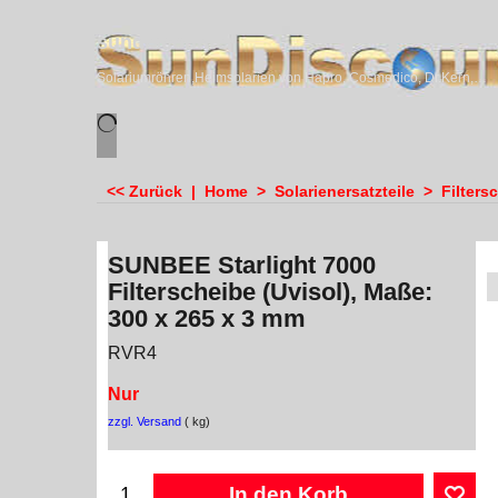
sundiscounter
Solariumröhren,Heimsolarien von Hapro, Cosmedico, Dr.Kern, Megasun & Ergoline
<< Zurück
|
Home
>
Solarienersatzteile
>
Filters
SUNBEE Starlight 7000
Filterscheibe (Uvisol), Maße:
300 x 265 x 3 mm
RVR4
Nur
zzgl. Versand
kg
In den Korb