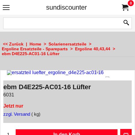
0
sundiscounter
<< Zurück
|
Home
>
Solarienersatzteile
>
Ergoline Ersatzteile - Spareparts
>
Ergoline 40,43,44
>
ebm D4E225-AC01-16 Lüfter
ebm D4E225-AC01-16 Lüfter
6031
Jetzt nur
zzgl. Versand
kg
In den Korb