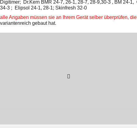
Digitimer; Dr.Kern BMR 24-7, 26-1, 28-7, 28-9,30-3 , BM 24-1
34-3 ; Elipsol 24-1, 28-1; Skinfresh 32-0
alle Angaben müssen sie an Ihrem Gerät selber überprüfen, d
variantenreich gebaut hat.
WebShop erstellt mit
ShopFactory Shop
Software.