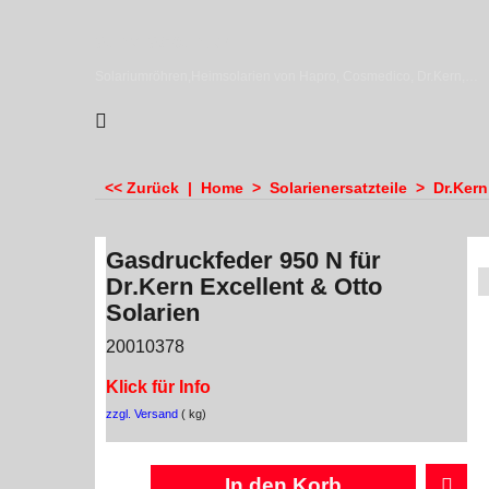
sundiscounter
Solariumröhren,Heimsolarien von Hapro, Cosmedico, Dr.Kern, Megasun & Ergoline
<< Zurück
|
Home
>
Solarienersatzteile
>
Dr.Kern
Gasdruckfeder 950 N für
Dr.Kern Excellent & Otto
Solarien
20010378
Klick für Info
zzgl. Versand
kg
In den Korb