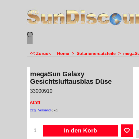
sundiscounter
Solariumröhren,Heimsolarien von Hapro, Cosmedico, Dr.Kern, Megasun & Ergoline
<< Zurück
|
Home
>
Solarienersatzteile
>
megaSun
megaSun Galaxy
Gesichtsluftausblas Düse
33000910
statt
zzgl. Versand
kg
In den Korb