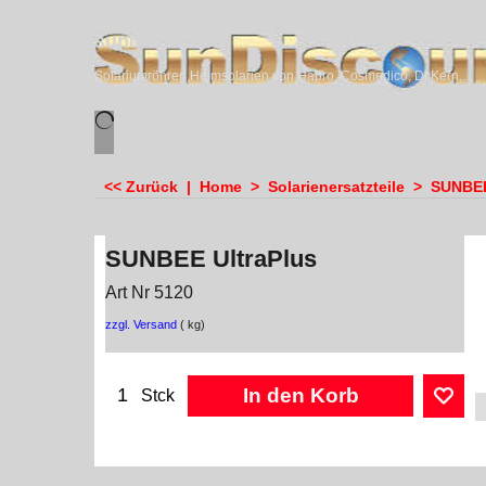
sundiscounter
Solariumröhren,Heimsolarien von Hapro, Cosmedico, Dr.Kern, Megasun & Ergoline
<< Zurück
|
Home
>
Solarienersatzteile
>
SUNBEE 
SUNBEE UltraPlus
Art Nr 5120
zzgl. Versand
kg
In den Korb
Stck