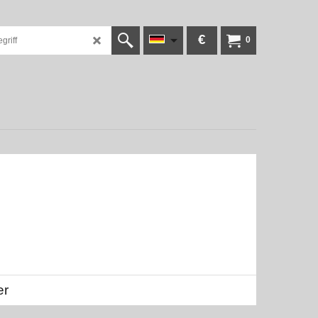
€
0
er