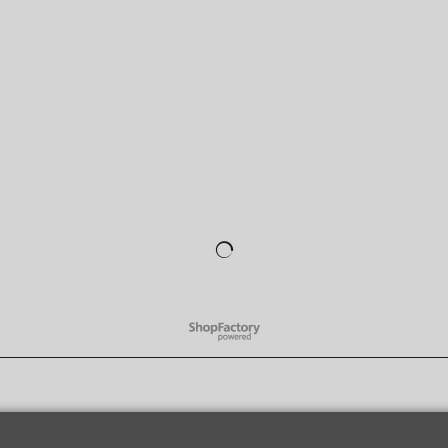
WebShop erstellt mit
ShopFactory Shop
Software.