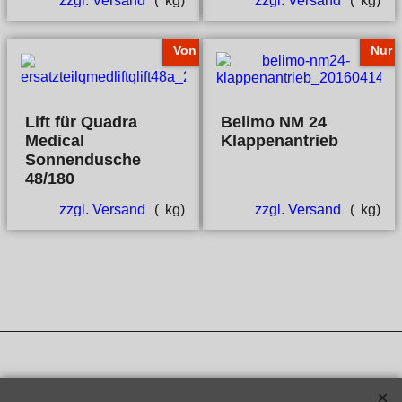
zzgl. Versand
kg
zzgl. Versand
kg
Von
Nur
Lift für Quadra
Belimo NM 24
Medical
Klappenantrieb
Sonnendusche
48/180
zzgl. Versand
kg
zzgl. Versand
kg
WebShop erstellt mit ShopFactory Shop Software.