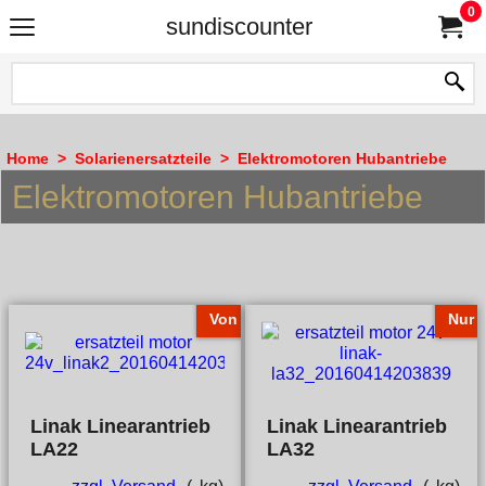
0
sundiscounter
Home
>
Solarienersatzteile
>
Elektromotoren Hubantriebe
Elektromotoren Hubantriebe
Von
Nur
Linak Linearantrieb
Linak Linearantrieb
LA22
LA32