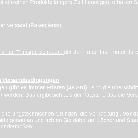
ei einzelnen Produkte längere Zeit benötigen, erhalten Sie
per Versand
(Paketdienst).
n einen Transportschaden,
der dann aber fast immer dur
en Versandbedingungen
ngen
gibt es immer Fristen
(48 Std)
, sind die überschri
ert werden. Das ergibt sich aus der Tatsache das die Ver
rsicherungstechnischen Gründen, die Verpackung ,
vor d
bitte genau an und achten Sie dabei auf Löcher und S
olgendermaßen: