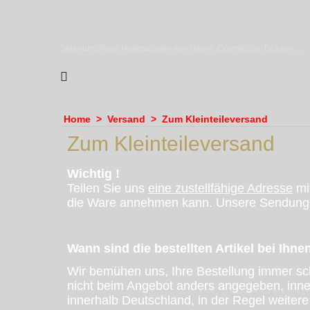
sundiscounter
Solariumröhren,Heimsolarien von Hapro, Cosmedico, Dr.Kern, Megasun & Ergoline
Home
>
Versand
>
Zum Kleinteileversand
Zum Kleinteileversand
Wichtig !
Teilen Sie uns
eine zustellfähige Adresse
mi
die Ware annehmen kann. Unsere Sendungen s
Wann sind die bestellten Artikel bei Ihne
Wir bemühen uns, Ihre Bestellung immer sc
nicht beim Angebot anders angegeben, inner
innerhalb Deutschland, in der Regel weitere 