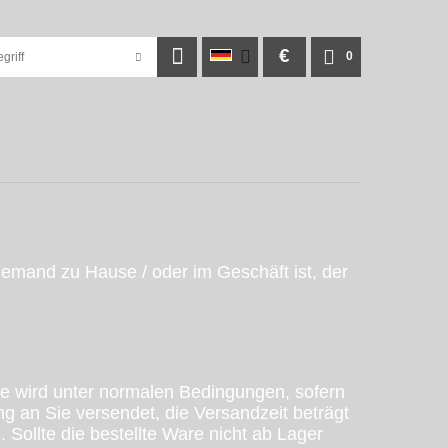
€
0
jemand zu Hause / oder im Geschäft ist, der
re wird unter normalen Bedingungen, sofern
g an Sie versendet, die Versandzeit beträgt
 Sollte die bestellte Ware nicht ab Lager