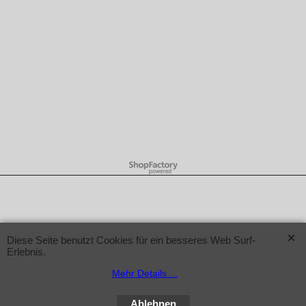
WebShop erstellt mit ShopFactory Shop Software.
Diese Seite benutzt Cookies für ein besseres Web Surf-
Erlebnis.
Mehr Details ...
Ablehnen