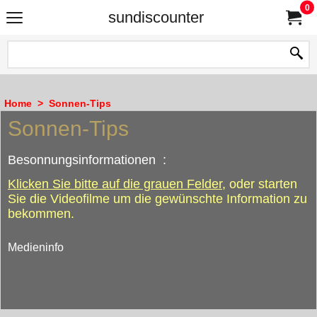
0
sundiscounter
Home
>
Sonnen-Tips
Sonnen-Tips
Besonnungsinformationen :
Klicken Sie bitte auf die grauen Felder
, oder starten
Sie die Videofilme um die gewünschte Information zu
bekommen.
Medieninfo