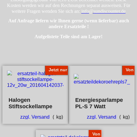
Kosten werden wir auf den Rechnungen separat ausweisen. Für
weitere Fragen wenden Sie sich an:
info@sundiscounter.de
Auf Anfrage liefern wir Ihnen gerne (wenn lieferbar) auch
andere Ersatzteile !
Aufgelistete Teile sind am Lager!
Jetzt nur
Von
Halogen
Energiesparlampe
Stiftsockellampe
PL-S 7 Watt
zzgl. Versand
kg
zzgl. Versand
kg
Von