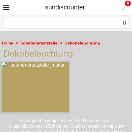
0
sundiscounter
Home
>
Solarienersatzteile
>
Dekobeleuchtung
Dekobeleuchtung
Wichtige Mitteilung: ab dem 24.03.06 müssen alle
Lampenlieferungen (Röhren und Strahler) zusätzlich mit einer
Entsorgungsgebühr von 0,16 EUR berechnet werden. Diese