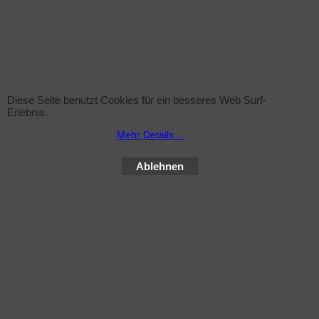
Diese Solariumröhre - 80 Watt mit Reflektor ist 150 cm
lang. Die Leistung beträgt bei 80 Watt Watt 25mW /
Diese Seite benutzt Cookies für ein besseres Web Surf-
cm2 UVA, bei 1,6 % UVB-Anteil. Ihre Nutzlebensdauer
Erlebnis.
beträgt 600 Stunden (für Hauttyp 3+4).
Mehr Details ...
Ablehnen
WebShop erstellt mit ShopFactory Shop Software.