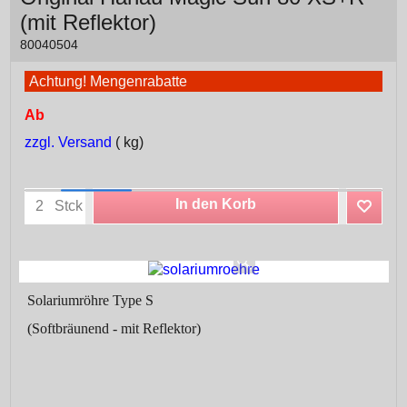
(mit Reflektor)
80040504
Achtung! Mengenrabatte
Ab
zzgl. Versand
kg
In den Korb
Stck
Solariumröhre Type S
(Softbräunend - mit Reflektor)