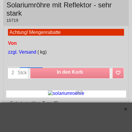
Solariumröhre mit Reflektor - sehr
stark
15719
Achtung! Mengenrabatte
Von
zzgl. Versand
kg
In den Korb
Stck
Solarium röhre Type IR
(Intensiv - mit Reflektor)