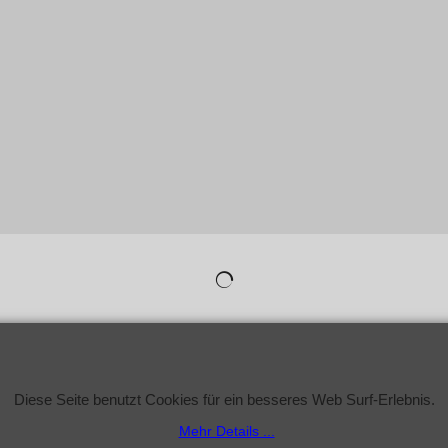
WebShop erstellt mit
ShopFactory Shop
Software.
Diese Seite benutzt Cookies für ein besseres Web Surf-Erlebnis.
Mehr Details ...