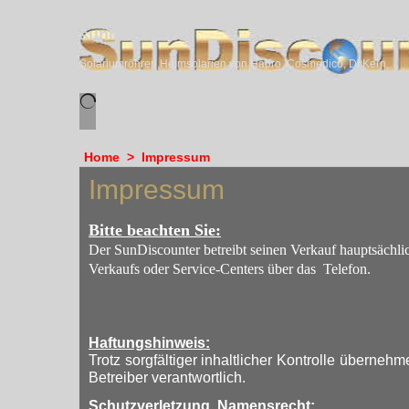
sundiscounter
Solariumröhren,Heimsolarien von Hapro, Cosmedico, Dr.Kern, Megasun & Ergoline
Home
>
Impressum
Impressum
Bitte beachten Sie:
Der SunDiscounter betreibt seinen Verkauf hauptsäch
li
Verkaufs oder Service-Centers über das Telefon.
Haftungshinweis:
Trotz sorgfältiger inhaltlicher Kontrolle übernehm
Betreiber verantwortlich.
Schutzverletzung, Namensrecht: